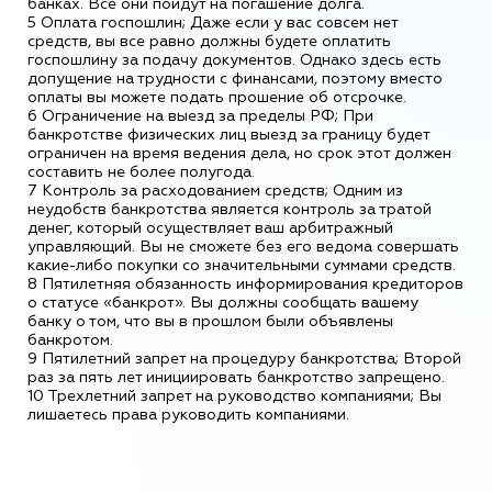
банках. Все они пойдут на погашение долга.
5 Оплата госпошлин; Даже если у вас совсем нет
средств, вы все равно должны будете оплатить
госпошлину за подачу документов. Однако здесь есть
допущение на трудности с финансами, поэтому вместо
оплаты вы можете подать прошение об отсрочке.
6 Ограничение на выезд за пределы РФ; При
банкротстве физических лиц выезд за границу будет
ограничен на время ведения дела, но срок этот должен
составить не более полугода.
7 Контроль за расходованием средств; Одним из
неудобств банкротства является контроль за тратой
денег, который осуществляет ваш арбитражный
управляющий. Вы не сможете без его ведома совершать
какие-либо покупки со значительными суммами средств.
8 Пятилетняя обязанность информирования кредиторов
о статусе «банкрот». Вы должны сообщать вашему
банку о том, что вы в прошлом были объявлены
банкротом.
9 Пятилетний запрет на процедуру банкротства; Второй
раз за пять лет инициировать банкротство запрещено.
10 Трехлетний запрет на руководство компаниями; Вы
лишаетесь права руководить компаниями.