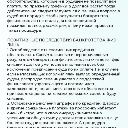
обстоятельства, которые и в будущем не позволят вам
платить по прежнему графику, а долг все растет, тогда
действительно следует задуматься о решении вопроса в
судебном порядке. Чтобы результаты банкротства
физических лиц не стали для вас неприятной
неожиданностью, рассмотрим, к чему может привести
такая процедура.
ПОЗИТИВНЫЕ ПОСЛЕДСТВИЯ БАНКРОТСТВА ФИЗ
ЛИЦА.
1 Освобождение от непосильных кредитных
обязательств; Самым ключевым и первоначальным
результатом банкротства физических лиц считается факт
списания долгов уже после выполнения всех без
исключения предписаний суда по их оплате.Т.е. в случае
если неплательщик исполнил план выплат, определенный
судом, распродал свое имущество с поддержкой
финансового управляющего и погасил часть
задолженности, оставшиеся долговые обязательства
при нехватке дополнительных денежных средств будут
списаны.
2 Остановка начисления штрафов по кредитам; Штрафы
и другие санкционные платежи за просрочку набегают
очень быстро, что в свою очередь значительно
увеличивая общую сумму долга и ставя заемщика в еще
более затруднительное положение. А процедура
банкротства предусматривает полную остановку таких