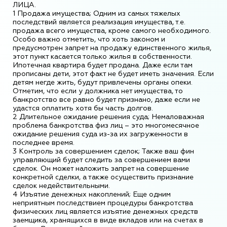
ЛИЦА.
1 Продажа имущества; Одним из самых тяжелых
последствий является реализация имущества, т.е.
продажа всего имущества, кроме самого необходимого.
Особо важно отметить, что хоть законом и
предусмотрен запрет на продажу единственного жилья,
этот пункт касается только жилья в собственности.
Ипотечная квартира будет продана. Даже если там
прописаны дети, этот факт не будет иметь значения. Если
детям негде жить, будут привлечены органы опеки.
Отметим, что если у должника нет имущества, то
банкротство все равно будет признано, даже если не
удастся оплатить хотя бы часть долгов.
2 Длительное ожидание решения суда; Немаловажная
проблема банкротства физ лиц – это многомесячное
ожидание решения суда из-за их загруженности в
последнее время.
3 Контроль за совершением сделок; Также ваш фин
управляющий будет следить за совершением вами
сделок. Он может наложить запрет на совершение
конкретной сделки, а также осуществить признание
сделок недействительными.
4 Изъятие денежных накоплений; Еще одним
неприятным последствием процедуры банкротства
физических лиц является изъятие денежных средств
заемщика, хранящихся в виде вкладов или на счетах в