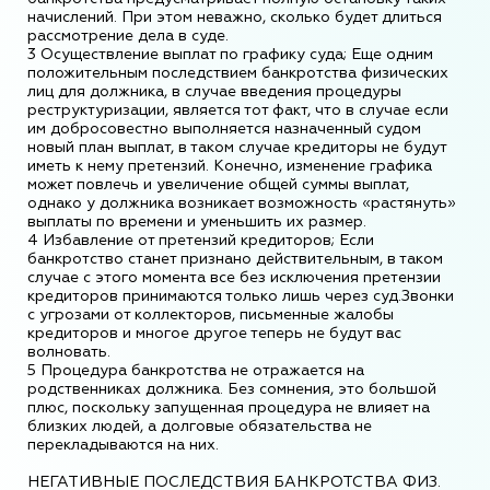
начислений. При этом неважно, сколько будет длиться
рассмотрение дела в суде.
3 Осуществление выплат по графику суда; Еще одним
положительным последствием банкротства физических
лиц для должника, в случае введения процедуры
реструктуризации, является тот факт, что в случае если
им добросовестно выполняется назначенный судом
новый план выплат, в таком случае кредиторы не будут
иметь к нему претензий. Конечно, изменение графика
может повлечь и увеличение общей суммы выплат,
однако у должника возникает возможность «растянуть»
выплаты по времени и уменьшить их размер.
4 Избавление от претензий кредиторов; Если
банкротство станет признано действительным, в таком
случае с этого момента все без исключения претензии
кредиторов принимаются только лишь через суд.Звонки
с угрозами от коллекторов, письменные жалобы
кредиторов и многое другое теперь не будут вас
волновать.
5 Процедура банкротства не отражается на
родственниках должника. Без сомнения, это большой
плюс, поскольку запущенная процедура не влияет на
близких людей, а долговые обязательства не
перекладываются на них.
НЕГАТИВНЫЕ ПОСЛЕДСТВИЯ БАНКРОТСТВА ФИЗ.