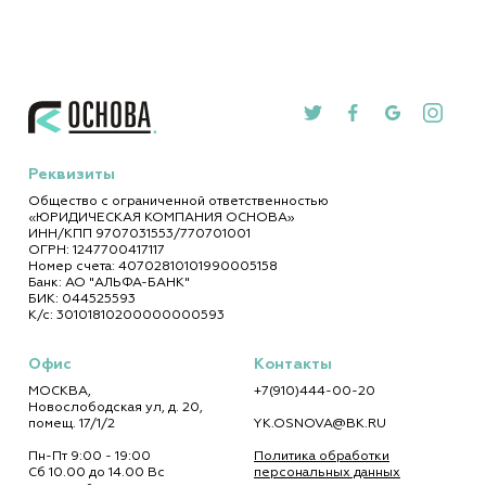
Реквизиты
Общество с ограниченной ответственностью
«ЮРИДИЧЕСКАЯ КОМПАНИЯ ОСНОВА»
ИНН/КПП 9707031553/770701001
ОГРН: 1247700417117
Номер счета: 40702810101990005158
Банк: АО "АЛЬФА-БАНК"
БИК: 044525593
К/с: 30101810200000000593
Офис
Контакты
МОСКВА
,
+7(910)444-00-20
Новослободская ул, д. 20,
помещ. 17/1/2
YK.OSNOVA@BK.RU
Пн-Пт 9:00 - 19:00
Политика обработки
Сб 10.00 до 14.00 Вс
персональных данных