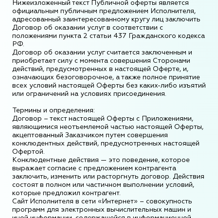
Нижеизложенный текст Публичной оферты является
официальным публичным предложением Исполнителя,
адресованный заинтересованному кругу лиц заключить
Договор об оказании услуг в соответствии с
положениями пункта 2 статьи 437 Гражданского кодекса
РФ.
Договор об оказании услуг считается заключенным и
приобретает силу с момента совершения Сторонами
действий, предусмотренных в настоящей Оферте, и,
означающих безоговорочное, а также полное принятие
всех условий настоящей Оферты без каких-либо изъятий
или ограничений на условиях присоединения.
Термины и определения:
Договор – текст настоящей Оферты с Приложениями,
являющимися неотъемлемой частью настоящей Оферты,
акцептованный Заказчиком путем совершения
конклюдентных действий, предусмотренных настоящей
Офертой.
Конклюдентные действия — это поведение, которое
выражает согласие с предложением контрагента
заключить, изменить или расторгнуть договор. Действия
состоят в полном или частичном выполнении условий,
которые предложил контрагент.
Сайт Исполнителя в сети «Интернет» – совокупность
программ для электронных вычислительных машин и
иной информации, содержащейся в информационной