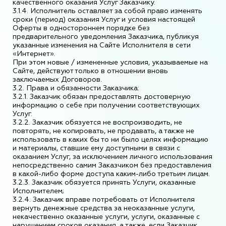
качественного оказания Услуг Заказчику.
3.1.4. Исполнитель оставляет за собой право изменять
сроки (период) оказания Услуг и условия настоящей
Оферты в одностороннем порядке без
предварительного уведомления Заказчика, публикуя
указанные изменения на Сайте Исполнителя в сети
«Интернет».
При этом новые / измененные условия, указываемые на
Сайте, действуют только в отношении вновь
заключаемых Договоров.
3.2. Права и обязанности Заказчика:
3.2.1. Заказчик обязан предоставлять достоверную
информацию о себе при получении соответствующих
Услуг.
3.2.2. Заказчик обязуется не воспроизводить, не
повторять, не копировать, не продавать, а также не
использовать в каких бы то ни было целях информацию
и материалы, ставшие ему доступными в связи с
оказанием Услуг, за исключением личного использования
непосредственно самим Заказчиком без предоставления
в какой-либо форме доступа каким-либо третьим лицам.
3.2.3. Заказчик обязуется принять Услуги, оказанные
Исполнителем;
3.2.4. Заказчик вправе потребовать от Исполнителя
вернуть денежные средства за неоказанные услуги,
некачественно оказанные услуги, услуги, оказанные с
нарушением сроков оказания, а также, если Заказчик